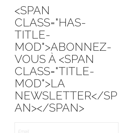
<SPAN
CLASS="HAS-
TITLE-
MOD">ABONNEZ-
VOUS À <SPAN
CLASS="TITLE-
MOD">LA
NEWSLETTER</SP
AN></SPAN>