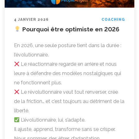
4 JANVIER 2026
COACHING
Pourquoi être optimiste en 2026
En 2026, une seule posture tient dans la durée :
l’évolutionnaire.
Le réactionnaire regarde en arrière et nous
leure à défendre des modèles nostalgiques qui
ne fonctionnent plus.
Le révolutionnaire veut tout renverser, crée
de la friction… et c’est toujours au détriment de la
liberté.
L’évolutionnaire, lui, s’adapte.
Il ajuste, apprend, transforme sans se crisper.
Nous sommes des êtres d’adaptation.